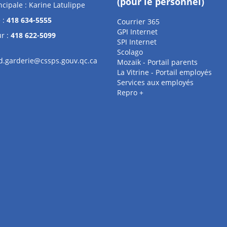
(pour le personnel)
ncipale : Karine Latulippe
 :
418 634-5555
Courrier 365
GPI Internet
r :
418 622-5099
SPI Internet
Scolago
.garderie@cssps.gouv.qc.ca
Mozaik - Portail parents
La Vitrine - Portail employés
Services aux employés
Repro +