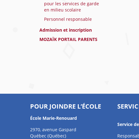
pour les services de garde
en milieu scolaire
Personnel responsable
Admission et inscription
MOZAÏK PORTAIL PARENTS
POUR JOINDRE L’ÉCOLE
SERVIC
École Marie-Renouard
Service d
2970, avenue Gaspard
Québec (Québec)
Responsab