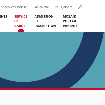
de services scolaire
Plan du site
Nous joindre
ENTS
SERVICE
ADMISSION
MOZAÏK
DE
ET
PORTAIL
GARDE
INSCRIPTION
PARENTS