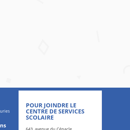
POUR JOINDRE LE
CENTRE DE SERVICES
uries
SCOLAIRE
ons
643, avenue du Cénacle,