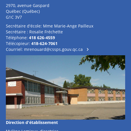
2970, avenue Gaspard
Québec (Québec)
G1C 3V7
Secrétaire d'école: Mme Marie-Ange Pailleux
Secrétaire : Rosalie Fréchette
Téléphone:
418 626-4559
Télécopieur:
418-624-7061
Courriel:
mrenouard@cssps.gouv.qc.ca
Direction d'établissement