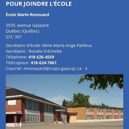
POUR JOINDRE L’ÉCOLE
École Marie-Renouard
2970, avenue Gaspard
Québec (Québec)
G1C 3V7
Secrétaire d'école: Mme Marie-Ange Pailleux
Secrétaire : Rosalie Fréchette
Téléphone:
418 626-4559
Télécopieur:
418-624-7061
Courriel:
mrenouard@cssps.gouv.qc.ca