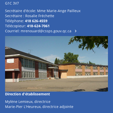
G1C 3V7
Secrétaire d'école: Mme Marie-Ange Pailleux
Secrétaire : Rosalie Fréchette
Téléphone:
418 626-4559
Télécopieur:
418-624-7061
Courriel:
mrenouard@cssps.gouv.qc.ca
Direction d'établissement
Mylène Lemieux, directrice
Marie-Pier L'Heureux, directrice adjointe