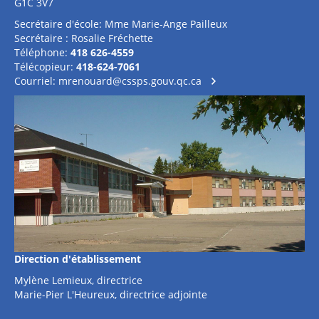
G1C 3V7
Secrétaire d'école: Mme Marie-Ange Pailleux
Secrétaire : Rosalie Fréchette
Téléphone:
418 626-4559
Télécopieur:
418-624-7061
Courriel:
mrenouard@cssps.gouv.qc.ca
Direction d'établissement
Mylène Lemieux, directrice
Marie-Pier L'Heureux, directrice adjointe