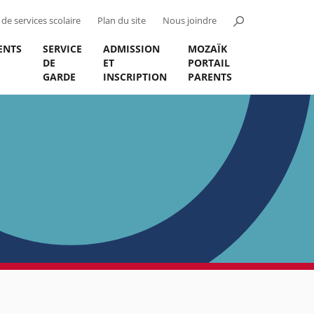
de services scolaire
Plan du site
Nous joindre
ENTS
SERVICE
ADMISSION
MOZAÏK
DE
ET
PORTAIL
GARDE
INSCRIPTION
PARENTS