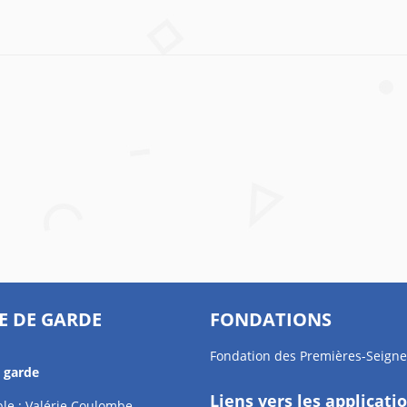
E DE GARDE
FONDATIONS
Fondation des Premières-Seigne
e garde
Liens vers les applicati
le : Valérie Coulombe