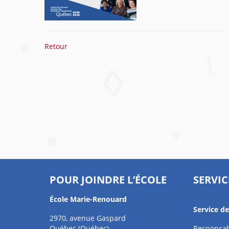
Retour
POUR JOINDRE L’ÉCOLE
SERVIC
École Marie-Renouard
Service d
2970, avenue Gaspard
Québec (Québec)
Responsab