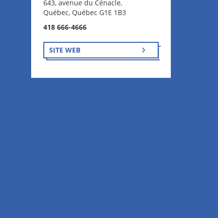
643, avenue du Cénacle,
Québec, Québec G1E 1B3
418 666-4666
SITE WEB